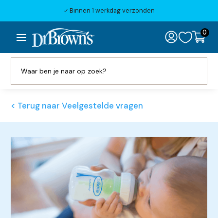
Binnen 1 werkdag verzonden
N
0

< Terug naar Veelgestelde vragen