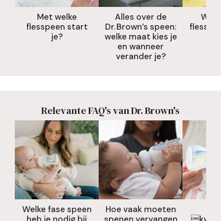
Met welke
Alles over de
Welk
flesspeen start
Dr. Brown’s speen:
flesspee
je?
welke maat kies je
en wanneer
verander je?
Relevante FAQ's van Dr. Brown's
Welke fase speen
Hoe vaak moeten
Mij
heb je nodig bij
spenen vervangen
kwijlt