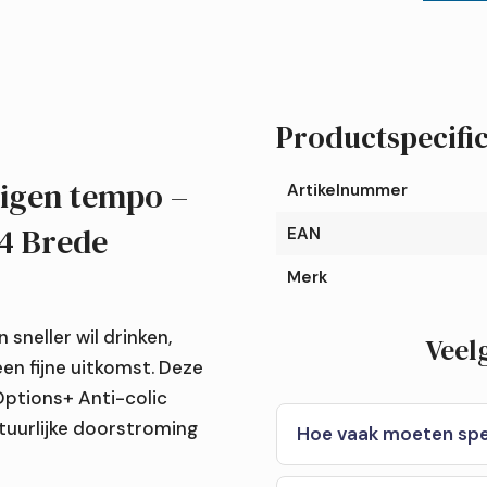
Options+
Anti-
colic
|
Productspecific
Speen
fase
eigen tempo –
Artikelnummer
4
 4 Brede
Brede
EAN
halsfles
Merk
aantal
sneller wil drinken,
Veel
een fijne uitkomst. Deze
Options+ Anti-colic
atuurlijke doorstroming
Hoe vaak moeten sp