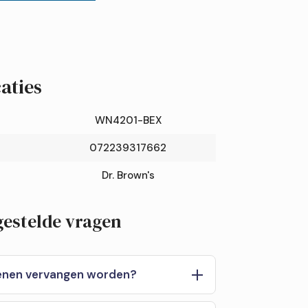
aties
WN4201-BEX
072239317662
Dr. Brown's
gestelde vragen
enen vervangen worden?