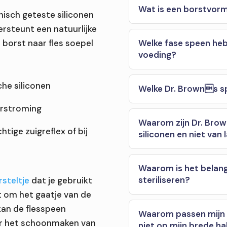
Wat is een borstvorm
nisch geteste siliconen
ersteunt een natuurlijke
 borst naar fles soepel
Welke fase speen heb 
voeding?
he siliconen
Welke Dr. Browns sp
by?
orstroming
vangen?
Waarom zijn Dr. Bro
tige zuigreflex of bij
siliconen en niet van 
 tandjes?
Waarom is het belang
steriliseren?
rsteltje
dat je gebruikt
t om het gaatje van de
kan de flesspeen
Waarom passen mijn 
or het schoonmaken van
niet op mijn brede ha