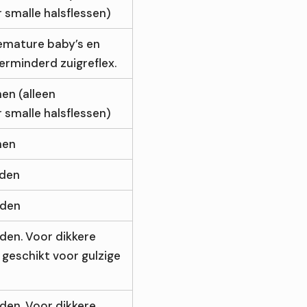
 smalle halsflessen)
emature baby’s en
erminderd zuigreflex.
en (alleen
 smalle halsflessen)
nen
nden
nden
den. Voor dikkere
 geschikt voor gulzige
den. Voor dikkere