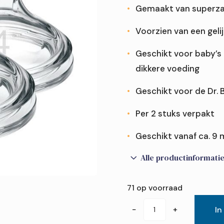
Gemaakt van superzac
Voorzien van een gel
 of fles?
Geschikt voor baby’s 
 en rietjesbeker?
den van mijn baby?
dikkere voeding
 brede halsfles?
jes?
te steriliseren?
tvoeding?
Geschikt voor de Dr. 
borst én fles?
Per 2 stuks verpakt
Geschikt vanaf ca. 9
3
Alle productinformati
71 op voorraad
Dr.
−
+
In
Brown's