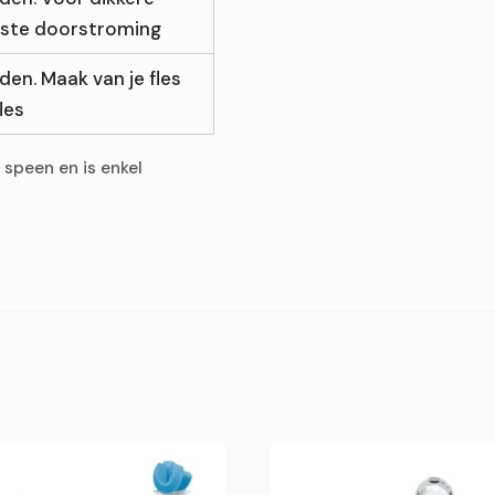
elste doorstroming
en. Maak van je fles
les
speen en is enkel