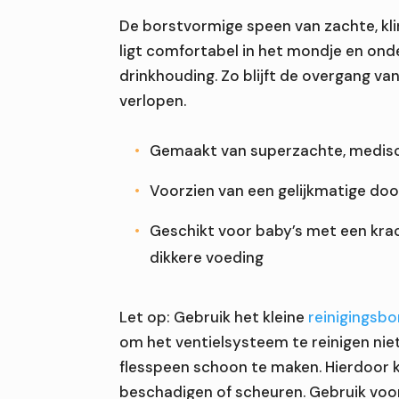
De borstvormige speen van zachte, kli
ligt comfortabel in het mondje en ond
drinkhouding. Zo blijft de overgang van
verlopen.
Gemaakt van superzachte, medisc
Welke fopspeenmaat past bij de leeftijd van mijn ba
Voorzien van een gelijkmatige do
Wanneer is het verstandig om een fopspeen te ver
Geschikt voor baby’s met een krach
Hoe helpen bijtringen bij ongemak van doorkomende
dikkere voeding
Let op: Gebruik het kleine
reinigingsbo
om het ventielsysteem te reinigen nie
flesspeen schoon te maken. Hierdoor 
beschadigen of scheuren. Gebruik vo