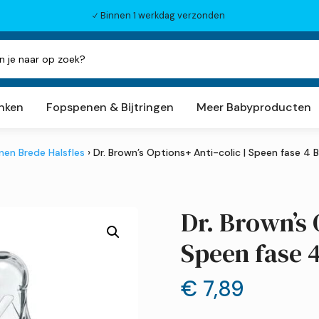
Binnen 1 werkdag verzonden
N
inken
Fopspenen & Bijtringen
Meer Babyproducten
nen Brede Halsfles
› Dr. Brown’s Options+ Anti-colic | Speen fase 4 B
Dr. Brown’s 
Speen fase 4
€
7,89