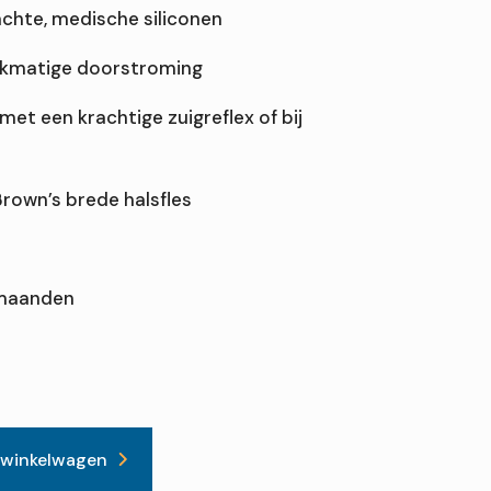
hte, medische siliconen
ijkmatige doorstroming
met een krachtige zuigreflex of bij
Brown’s brede halsfles
 maanden
e
 winkelwagen