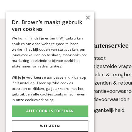
×
Dr. Brown’s maakt gebruik
van cookies
Welkom! Fijn dat je er bent. Wij gebruiken
Keuzehulp & Advies
Klantenservice
cookies om onze website goed te laten
werken, het bijhouden van statistieken, om
jouw voorkeuren op te slaan, maar ook voor
Keuzehulp flessen
Contact
marketing doeleinden (bijvoorbeeld het
Keuzehulp drinkbekers
Veelgestelde vrag
afstemmen van advertenties).
Fles- en borstvoeding
Betalen & terugbet
Wil je je voorkeuren aanpassen, klik dan op
combineren
Verzenden & retou
‘Zelf instellen’. Door op ‘Alle cookies
toestaan te klikken, ga je akkoord met het
Reflux, scheten en buikpijn
Garantievoorwaar
gebruik van alle cookies zoals omschreven
Handleidingen
Actievoorwaarden
in onze
cookieverklaring
.
Veelgestelde vragen
Toegankelijkheid
ALLE COOKIES TOESTAAN
WEIGEREN