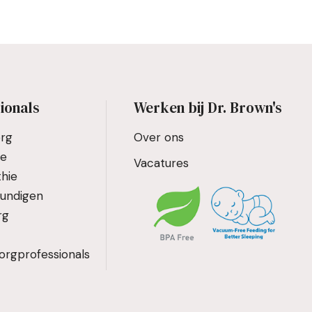
ionals
Werken bij Dr. Brown's
org
Over ons
ie
Vacatures
hie
kundigen
rg
orgprofessionals