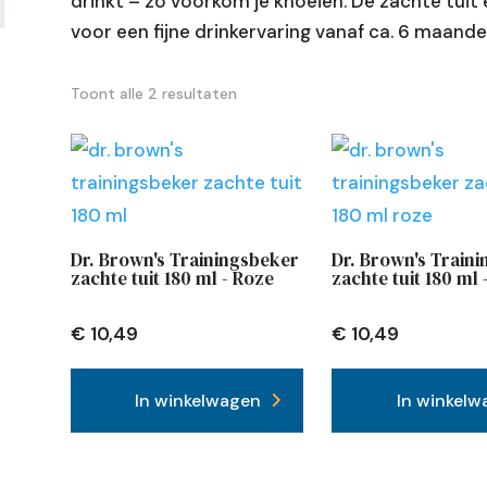
drinkt – zo voorkom je knoeien. De zachte tui
voor een fijne drinkervaring vanaf ca. 6 maande
 of fles?
Toont alle 2 resultaten
 en rietjesbeker?
den van mijn baby?
 brede halsfles?
tvoeding?
jes?
te steriliseren?
borst én fles?
by?
Dr. Brown's Trainingsbeker
Dr. Brown's Train
zachte tuit 180 ml - Roze
zachte tuit 180 ml
vangen?
€
10,49
€
10,49
 tandjes?
In winkelwagen
In winkelw