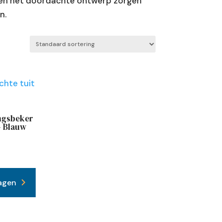
t en het doordachte ontwerp zorgen
n.
ingsbeker
 - Blauw
agen