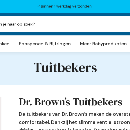
Binnen 1 werkdag verzonden
N
inken
Fopspenen & Bijtringen
Meer Babyproducten
Tuitbekers
Dr. Brown’s Tuitbekers
De tuitbekers van Dr. Brown’s maken de overst
comfortabel. Dankzij het slimme ventiel stroom
h aanvullen beschikbaar zijn, gebruik de pijlen om o