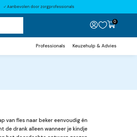
Aanbevolen door zorgprofessionals
N
0

Professionals
Keuzehulp & Advies
ap van fles naar beker eenvoudig én
t de drank alleen wanneer je kindje
mhoog en omlaag te gaan naar de gewenste pagina. Tou