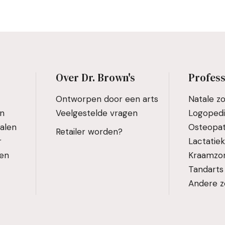
Over Dr. Brown's
Profess
Ontworpen door een arts
Natale z
en
Veelgestelde vragen
Logoped
alen
Osteopat
Retailer worden?
r
Lactatie
den
Kraamzo
Tandarts
Andere z