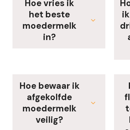
Hoe vries ik
Ho
het beste
ik
moedermelk
dr
in?
Hoe bewaar ik
afgekolfde
f
moedermelk
veilig?