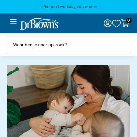
Binnen 1 werkdag verzonden
N
0
