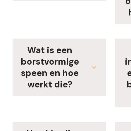
o
Wat is een
borstvormige
i
speen en hoe
e
werkt die?