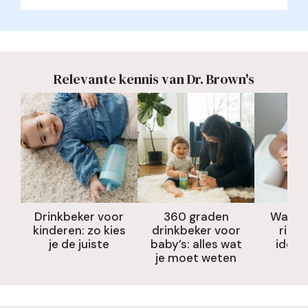
Relevante kennis van Dr. Brown's
Drinkbeker voor
360 graden
Wat m
kinderen: zo kies
drinkbeker voor
rietj
je de juiste
baby’s: alles wat
ideaal
je moet weten
b