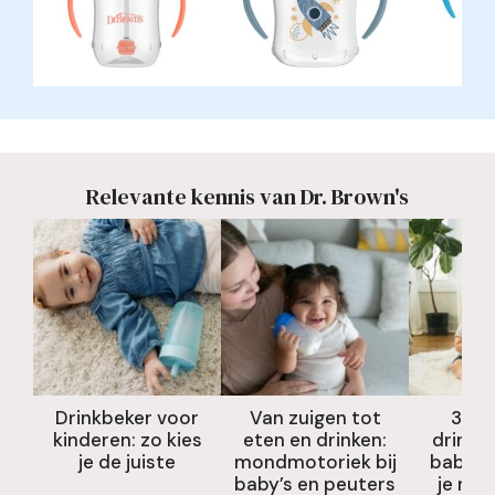
Relevante kennis van Dr. Brown's
Drinkbeker voor
Van zuigen tot
360 
kinderen: zo kies
eten en drinken:
drinkb
je de juiste
mondmotoriek bij
baby’s:
baby’s en peuters
je mo