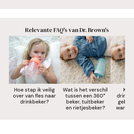
Relevante FAQ's van Dr. Brown's
Hoe stap ik veilig
Wat is het verschil
Kan i
over van fles naar
tussen een 360°
drinkb
drinkbeker?
beker, tuitbeker
gebrui
en rietjesbeker?
warme 