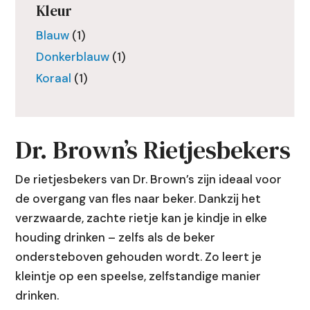
Als de resultaten voor automatisch aanvullen b
Kleur
Blauw
(1)
Donkerblauw
(1)
Koraal
(1)
Dr. Brown’s Rietjesbekers
De rietjesbekers van Dr. Brown’s zijn ideaal voor
de overgang van fles naar beker. Dankzij het
verzwaarde, zachte rietje kan je kindje in elke
houding drinken – zelfs als de beker
ondersteboven gehouden wordt. Zo leert je
kleintje op een speelse, zelfstandige manier
drinken.