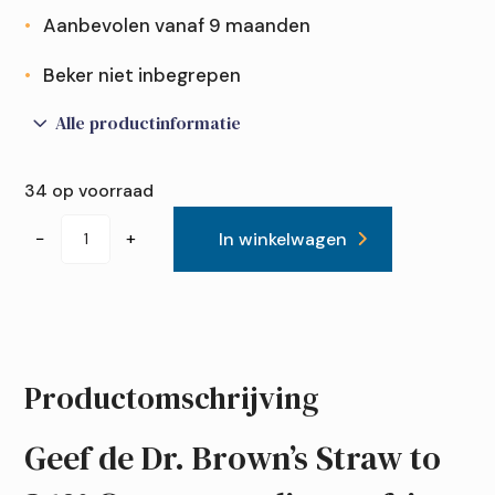
Aanbevolen vanaf 9 maanden
Beker niet inbegrepen
3
Alle productinformatie
34 op voorraad
Dr.
−
+
In winkelwagen
Brown’s
Straw
to
360°
Cup
Productomschrijving
Replacement
Kit
Geef de Dr. Brown’s Straw to
aantal