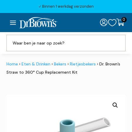
Binnen 1 werkdag verzonden
N
0

Home
›
Eten & Drinken
›
Bekers
›
Rietjesbekers
› Dr. Brown’s
Straw to 360° Cup Replacement Kit