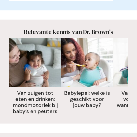
Relevante kennis van Dr. Brown's
Van zuigen tot
Babylepel: welke is
Vaste
eten en drinken:
geschikt voor
voor 
mondmotoriek bij
jouw baby?
wanneer
baby’s en peuters