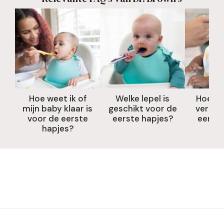
Hoe weet ik of
Welke lepel is
Hoe vo
mijn baby klaar is
geschikt voor de
verslik
voor de eerste
eerste hapjes?
eerste
hapjes?