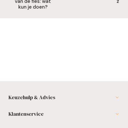
van de fles: wat
zo he
kun je doen?
kle
Keuzehulp & Advies
Klantenservice