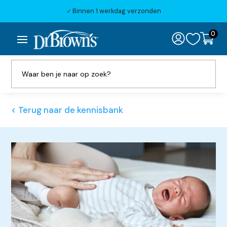
Binnen 1 werkdag verzonden
N
0

< Terug naar de kennisbank