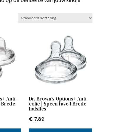
 op de behoefte van jouw kindje.
s+ Anti-
Dr. Brown's Options+ Anti-
t Brede
colic | Speen fase 1 Brede
halsfles
€
7,89