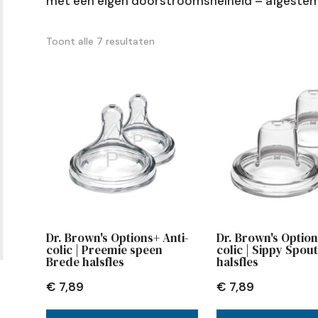
met een eigen doorstroomsnelheid – afgestemd
Toont alle 7 resultaten
 of fles?
 en rietjesbeker?
den van mijn baby?
 brede halsfles?
tvoeding?
jes?
te steriliseren?
borst én fles?
by?
vangen?
 tandjes?
Dr. Brown's Options+ Anti-
Dr. Brown's Option
colic | Preemie speen
colic | Sippy Spou
Brede halsfles
halsfles
€
7,89
€
7,89