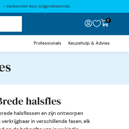
Aanbevolen door zorgprofessionals
N
0

Professionals
Keuzehulp & Advies
es
Brede halsfles
brede halsflessen en zijn ontworpen
verkrijgbaar in verschillende fasen, elk
mhoog en omlaag te gaan naar de gewenste pagina. Tou