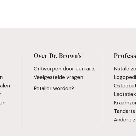
Over Dr. Brown's
Profess
Ontworpen door een arts
Natale z
en
Veelgestelde vragen
Logoped
alen
Osteopat
Retailer worden?
r
Lactatie
den
Kraamzo
Tandarts
Andere z