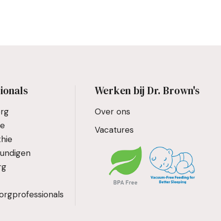
ionals
Werken bij Dr. Brown's
org
Over ons
ie
Vacatures
hie
kundigen
rg
orgprofessionals