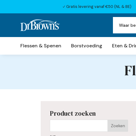
Gratis levering vanaf €50 (NL & BE)
N
Flessen & Spenen
Borstvoeding
Eten & Dr
F
Product zoeken
Als de resultaten voor automatisc