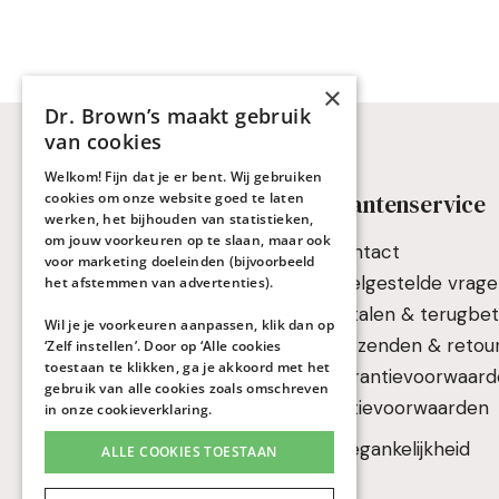
×
Dr. Brown’s maakt gebruik
van cookies
Welkom! Fijn dat je er bent. Wij gebruiken
Keuzehulp & Advies
Klantenservice
cookies om onze website goed te laten
werken, het bijhouden van statistieken,
om jouw voorkeuren op te slaan, maar ook
Keuzehulp flessen
Contact
voor marketing doeleinden (bijvoorbeeld
Keuzehulp drinkbekers
Veelgestelde vrag
het afstemmen van advertenties).
Fles- en borstvoeding
Betalen & terugbet
Wil je je voorkeuren aanpassen, klik dan op
combineren
Verzenden & retou
‘Zelf instellen’. Door op ‘Alle cookies
toestaan te klikken, ga je akkoord met het
Reflux, scheten en buikpijn
Garantievoorwaar
gebruik van alle cookies zoals omschreven
Handleidingen
Actievoorwaarden
in onze
cookieverklaring
.
Veelgestelde vragen
Toegankelijkheid
ALLE COOKIES TOESTAAN