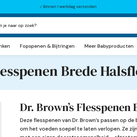
Binnen 1 werkdag verzonden
N
inken
Fopspenen & Bijtringen
Meer Babyproducten
lesspenen Brede Halsfl
Dr. Brown’s Flesspenen 
Deze flesspenen van Dr. Brown’s passen op de 
om het voeden soepel te laten verlopen. Ze zijn 
h aanvullen beschikbaar zijn, gebruik de pijlen om o