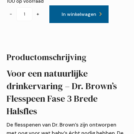
100 op voorraad
Dr.
−
+
In winkelwagen
Brown's
Options+
Anti-
colic
|
Productomschrijving
Speen
fase
Voor een natuurlijke
3
drinkervaring – Dr. Brown’s
Brede
halsfles
Flesspeen Fase 3 Brede
aantal
Halsfles
De flesspenen van Dr. Brown’s zijn ontworpen
met oog voor wat baby’s écht nodig hebben. De