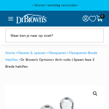
Binnen 1 werkdag verzonden
N
0

Home
›
Flessen & spenen
›
Flesspenen
›
Flesspenen Brede
Halsfles
› Dr. Brown’s Options+ Anti-colic | Speen fase 3
Brede halsfles