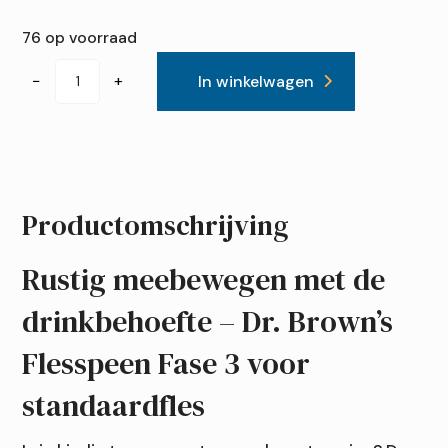
76 op voorraad
Dr.
−
+
In winkelwagen
Brown's
Speen
fase
3
standaardfles
Productomschrijving
aantal
Rustig meebewegen met de
drinkbehoefte – Dr. Brown’s
Flesspeen Fase 3 voor
standaardfles