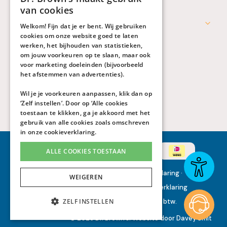
van cookies
Werken bij Dr. Brown's
Welkom! Fijn dat je er bent. Wij gebruiken
cookies om onze website goed te laten
werken, het bijhouden van statistieken,
om jouw voorkeuren op te slaan, maar ook
voor marketing doeleinden (bijvoorbeeld
het afstemmen van advertenties).
Wil je je voorkeuren aanpassen, klik dan op
‘Zelf instellen’. Door op ‘Alle cookies
toestaan te klikken, ga je akkoord met het
gebruik van alle cookies zoals omschreven
in onze
cookieverklaring
.
ALLE COOKIES TOESTAAN
Algemene voorwaarden
·
Privacyverklaring
·
WEIGEREN
Toegankelijkheidsverklaring
·
Cookieverklaring
ZELF INSTELLEN
Alle genoemde prijzen zijn inclusief btw.
© 2026 Dr. Brown's.
Website
door
Davey Smit