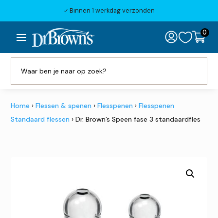
Binnen 1 werkdag verzonden
N
0

Home
›
Flessen & spenen
›
Flesspenen
›
Flesspenen
Standaard flessen
› Dr. Brown’s Speen fase 3 standaardfles