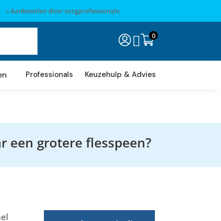
Aanbevolen door zorgprofessionals
N
0

en
Professionals
Keuzehulp & Advies
r een grotere flesspeen?
nel