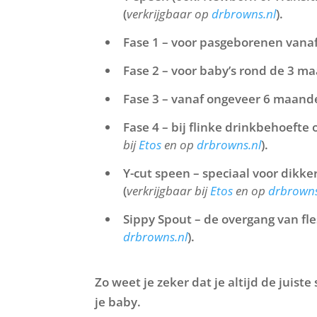
(
verkrijgbaar op
drbrowns.nl
).
Fase 1
– voor pasgeborenen vana
Fase 2
– voor baby’s rond de 3 ma
Fase 3
– vanaf ongeveer 6 maande
Fase 4
– bij flinke drinkbehoefte
bij
Etos
en op
drbrowns.nl
).
Y-cut speen
– speciaal voor dikk
(
verkrijgbaar bij
Etos
en op
drbrowns
Sippy Spout
– de overgang van fl
drbrowns.nl
).
Zo weet je zeker dat je altijd de juis
je baby.