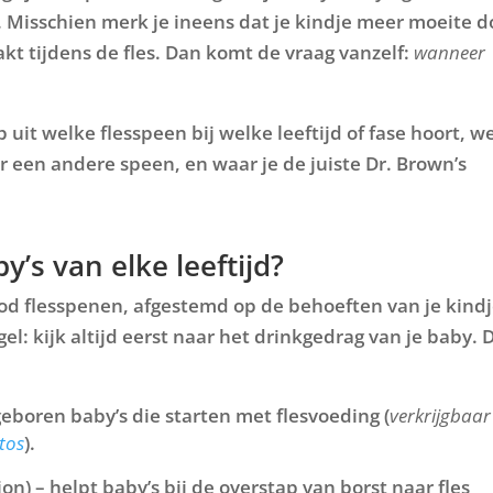
 Misschien merk je ineens dat je kindje meer moeite d
akt tijdens de fles. Dan komt de vraag vanzelf:
wanneer
p uit welke flesspeen bij welke leeftijd of fase hoort, w
eker?
 fopspeen of fles?
neren?
or een andere speen, en waar je de juiste Dr. Brown’s
 tuitbeker en rietjesbeker?
an de tanden van mijn baby?
es en een brede halsfles?
 met borstvoeding?
erste hapjes?
n spenen te steriliseren?
emen aan borst én fles?
’s van elke leeftijd?
n mijn baby?
od flesspenen, afgestemd op de behoeften van je kindj
gel
: kijk altijd eerst naar het drinkgedrag van je baby. D
en te vervangen?
orkomende tandjes?
geboren baby’s die starten met flesvoeding (
verkrijgbaar
tos
).
n) – helpt baby’s bij de overstap van borst naar fles