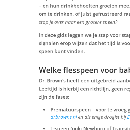
– en hun drinkbehoeften groeien mee.
om te drinken, of juist gefrustreerd ra
stap je over naar een grotere speen?
In deze gids leggen we je stap voor sta
Hoe stap ik veilig over van fles naar drinkb
Hoe combineer ik mondverzorging met een
Werken de flessen van Dr. Brown’s echt?
Kan ik borstvoeding en flesvoeding combi
signalen erop wijzen dat het tijd is vo
Wat is het verschil tussen een 360° beker,
Vanaf wanneer begin ik met het poetsen v
speen kunt vinden.
Wat is het verschil tussen een standaardfl
Hoe kies ik een fles die past bij mijn baby
Hoe weet ik of mijn baby klaar is voor de e
Waarom is het belangrijk om babyflessen e
Welke Dr. Brown’s speen kies ik?
Hoe ondersteun ik mijn baby bij drinkprobl
Welke flesspeen voor baby
Welke fopspeenmaat past bij de leeftijd va
Dr. Brown’s heeft een uitgebreid aanb
Leeftijd is hierbij een richtlijn, geen re
Wanneer is het verstandig om een fopspe
zijn de fases:
Hoe helpen bijtringen bij ongemak van do
Prematuurspeen
– voor te vroeg 
drbrowns.nl
en als enige drogist bij
E
T-speen
(ook: Newborn of Transitio