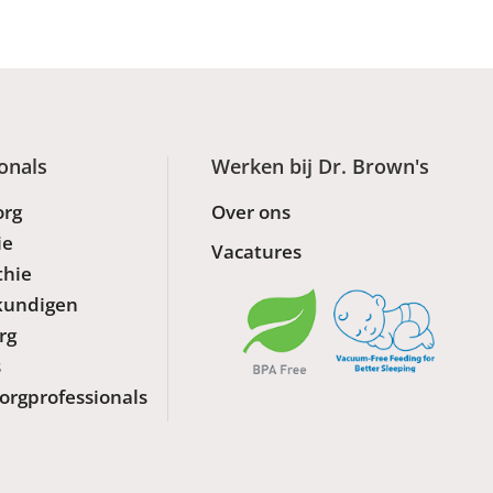
onals
Werken bij Dr. Brown's
org
Over ons
ie
Vacatures
thie
kundigen
rg
s
orgprofessionals