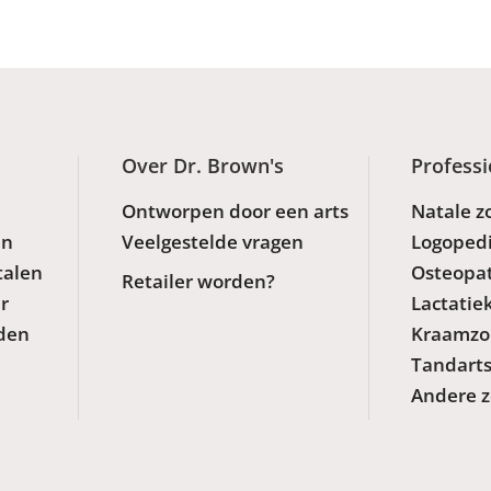
Over Dr. Brown's
Professi
Ontworpen door een arts
Natale z
en
Veelgestelde vragen
Logoped
talen
Osteopa
Retailer worden?
r
Lactatie
den
Kraamzo
Tandart
Andere z