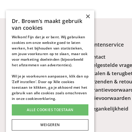
×
Dr. Brown’s maakt gebruik
van cookies
Welkom! Fijn dat je er bent. Wij gebruiken
cookies om onze website goed te laten
Keuzehulp & Advies
Klantenservice
werken, het bijhouden van statistieken,
om jouw voorkeuren op te slaan, maar ook
Keuzehulp flessen
Contact
voor marketing doeleinden (bijvoorbeeld
Keuzehulp drinkbekers
Veelgestelde vrag
het afstemmen van advertenties).
Fles- en borstvoeding
Betalen & terugbe
Wil je je voorkeuren aanpassen, klik dan op
combineren
Verzenden & retou
‘Zelf instellen’. Door op ‘Alle cookies
toestaan te klikken, ga je akkoord met het
Reflux, scheten en buikpijn
Garantievoorwaar
gebruik van alle cookies zoals omschreven
Handleidingen
Actievoorwaarden
in onze
cookieverklaring
.
Veelgestelde vragen
Toegankelijkheid
ALLE COOKIES TOESTAAN
WEIGEREN