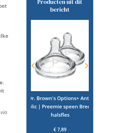
Producten uit dit
oet
bericht
elke
e.
it
Dr. Brown's Options+ Anti-
Dr. Brown's O
colic | Preemie speen Brede
colic | Sippy
 via
halsfles
hals
€
7,89
€
7,