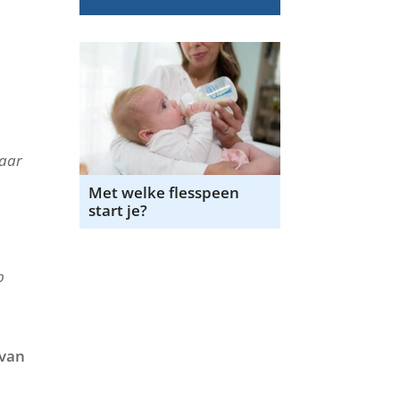
baar
Met welke flesspeen
start je?
p
 van