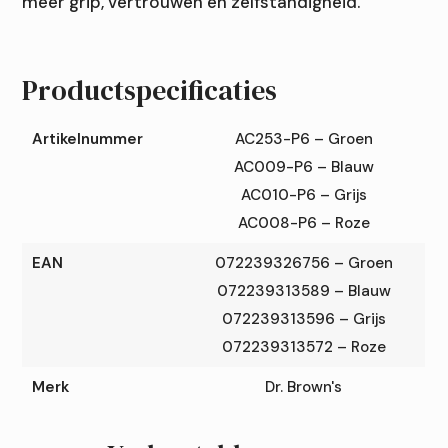
meer grip, vertrouwen en zelfstandigheid.
Productspecificaties
Artikelnummer
AC253-P6 – Groen
AC009-P6 – Blauw
AC010-P6 – Grijs
AC008-P6 – Roze
EAN
072239326756 – Groen
072239313589 – Blauw
072239313596 – Grijs
072239313572 – Roze
Merk
Dr. Brown's