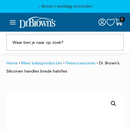
Binnen 1 werkdag verzonden
N
0

Home
›
Meer babyproducten
›
Flesaccessoires
› Dr. Brown’s
Siliconen handles brede halsfles