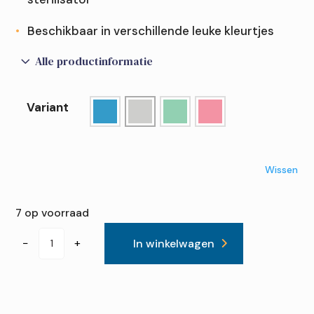
Beschikbaar in verschillende leuke kleurtjes
3
Alle productinformatie
Variant
Wissen
7 op voorraad
Dr.
−
+
In winkelwagen
Brown's
Siliconen
handles