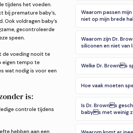
ole tijdens het voeden.
Waarom passen mijn 
t bij premature baby’s,
niet op mijn brede ha
eld. Ook voldragen baby’s
ngzame, gecontroleerde
eze speen.
Waarom zijn Dr. Bro
siliconen en niet van 
t de voeding nooit te
by?
op eigen tempo te
Welke Dr. Browns sp
vangen?
es wat nodig is voor een
 tandjes?
Hoe vaak moeten sp
zonder is:
Is Dr. Browns gesc
ledige controle tijdens
babys met weinig zu
oefte hebben aan een
Waarom komt er ineen