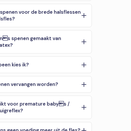
spenen voor de brede halsflessen
lsfles?
wns spenen gemaakt van
latex?
een kies ik?
enen vervangen worden?
hikt voor premature babys /
igreflex?
s geen voeding meer uit de fles?