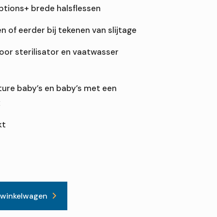
ptions+ brede halsflessen
 of eerder bij tekenen van slijtage
voor sterilisator en vaatwasser
ure baby’s en baby’s met een
x
kt
e
 winkelwagen