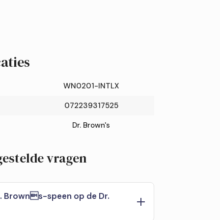
aties
WN0201-INTLX
072239317525
Dr. Brown's
gestelde vragen
r. Browns-speen op de Dr.