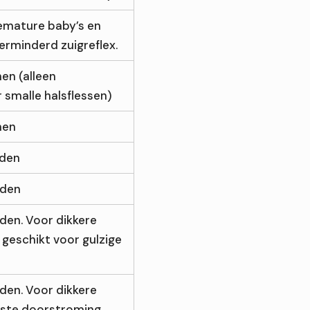
emature baby’s en
erminderd zuigreflex.
en (alleen
 smalle halsflessen)
nen
nden
nden
den. Voor dikkere
 geschikt voor gulzige
den. Voor dikkere
elste doorstroming