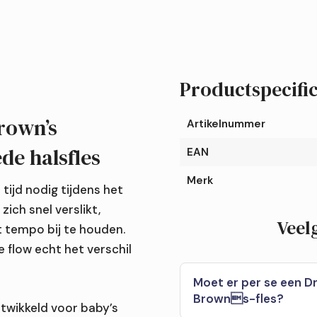
Options+
Anti-
colic
|
Preemie
Productspecific
speen
Brede
Brown’s
Artikelnummer
halsfles
de halsfles
EAN
aantal
Merk
ijd nodig tijdens het
zich snel verslikt,
Veel
t tempo bij te houden.
flow echt het verschil
Moet er per se een D
Browns-fles?
ntwikkeld voor baby’s