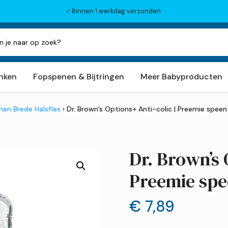
Binnen 1 werkdag verzonden
N
inken
Fopspenen & Bijtringen
Meer Babyproducten
nen Brede Halsfles
› Dr. Brown’s Options+ Anti-colic | Preemie speen
Dr. Brown’s 
Preemie spe
€
7,89