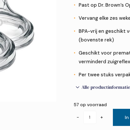
Past op Dr. Brown’s O
Vervang elke zes weken
 of fles?
BPA-vrij en geschikt 
 en rietjesbeker?
den van mijn baby?
(bovenste rek)
 brede halsfles?
jes?
te steriliseren?
tvoeding?
Geschikt voor premat
borst én fles?
verminderd zuigrefle
Per twee stuks verpa
3
Alle productinformati
57 op voorraad
Dr.
−
+
In
Brown's