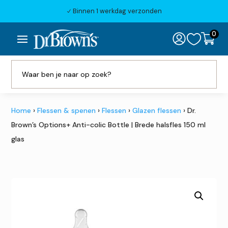
Binnen 1 werkdag verzonden
N
0

Home
›
Flessen & spenen
›
Flessen
›
Glazen flessen
› Dr.
Brown’s Options+ Anti-colic Bottle | Brede halsfles 150 ml
glas