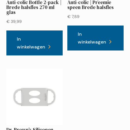
Anti-colic Bottle 2-pack |
Anti-colic | Preemie
Brede halsfles 270 ml
speen Brede halsfles
glas
€
7,89
€
39,99
In
In
winkelwagen
winkelwagen
Dr. Brown’s Siliconen