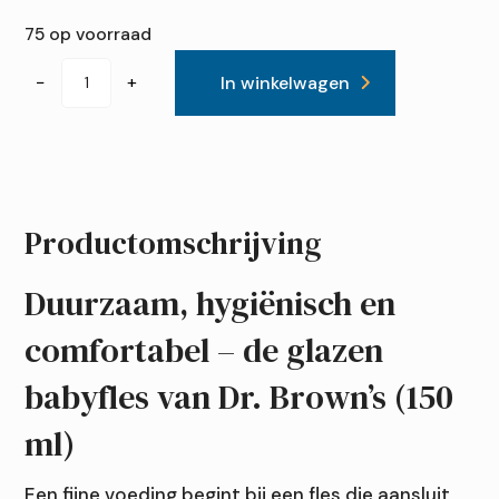
75 op voorraad
Dr.
−
+
In winkelwagen
Brown’s
Options+
Anti-
colic
Bottle
Productomschrijving
|
Brede
Duurzaam, hygiënisch en
halsfles
comfortabel – de glazen
150
ml
babyfles van Dr. Brown’s (150
glas
ml)
aantal
Een fijne voeding begint bij een fles die aansluit