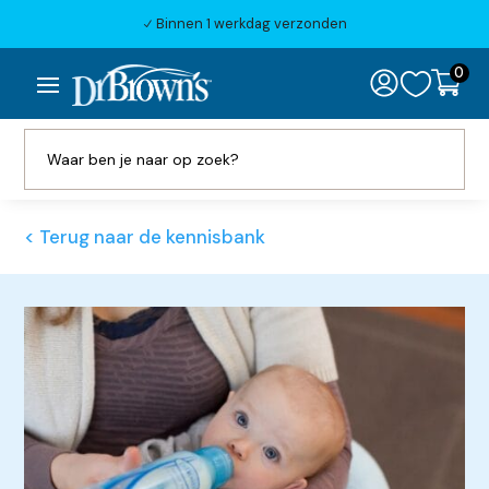
Binnen 1 werkdag verzonden
N
0

< Terug naar de kennisbank