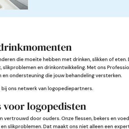
 of fles?
 en rietjesbeker?
den van mijn baby?
 brede halsfles?
tvoeding?
 drinkmomenten
jes?
te steriliseren?
borst én fles?
inderen die moeite hebben met drinken, slikken of eten. 
by?
x, slikproblemen en drinkontwikkeling. Met ons Professio
ten en ondersteuning die jouw behandeling versterken.
vangen?
n bij ons netwerk van logopediepartners.
 tandjes?
 voor logopedisten
 en vertrouwd door ouders. Onze flessen, bekers en voe
k- en slikproblemen. Dat maakt ons niet alleen een expe