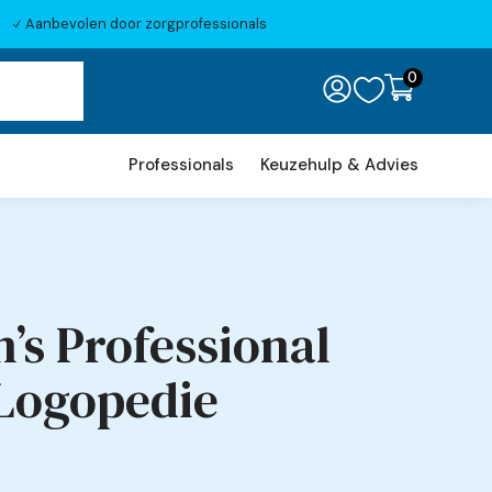
Aanbevolen door zorgprofessionals
N
0

Professionals
Keuzehulp & Advies
’s Professional
 Logopedie