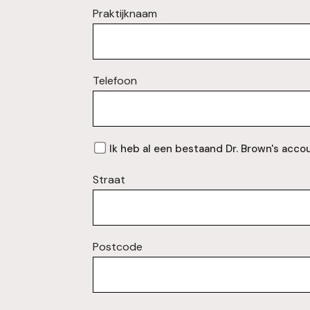
Praktijknaam
Telefoon
Al
Ik heb al een bestaand Dr. Brown's accou
een
Straat
account?
Postcode