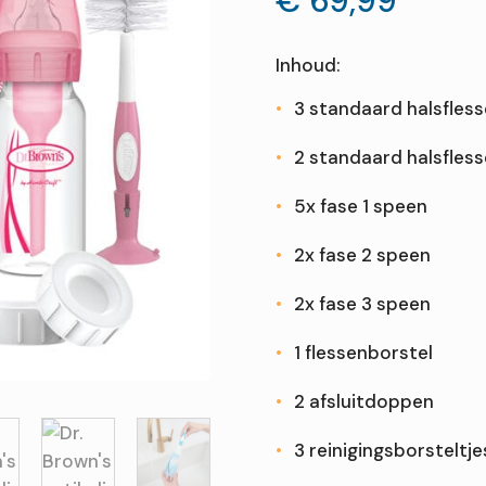
€
69,99
Inhoud:
 of fles?
3 standaard halsfles
 en rietjesbeker?
den van mijn baby?
 brede halsfles?
2 standaard halsfless
jes?
te steriliseren?
tvoeding?
5x fase 1 speen
borst én fles?
2x fase 2 speen
2x fase 3 speen
1 flessenborstel
2 afsluitdoppen
3 reinigingsborsteltje