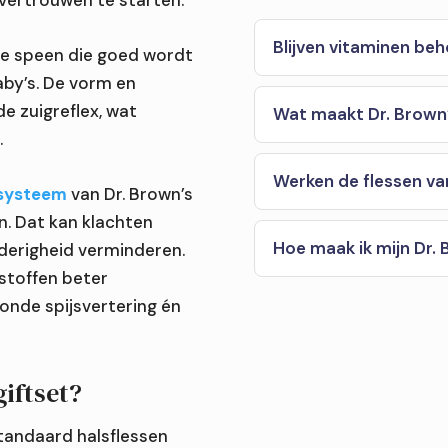
 vertrouwen te starten.
Blijven vitaminen beh
lle speen die goed wordt
aby’s. De vorm en
de zuigreflex, wat
Wat maakt Dr. Brown’
.
Werken de flessen v
elsysteem
van Dr. Brown’s
n. Dat kan klachten
Hoe maak ik mijn Dr.
derigheid verminderen.
sstoffen beter
onde spijsvertering én
iftset?
andaard halsflessen