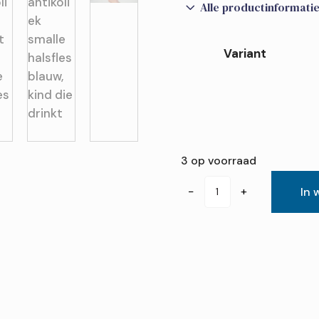
3
Alle productinformati
Variant
3 op voorraad
Dr.
−
+
In 
Brown's
Options+
Anti-
colic
Bottle
Giftset