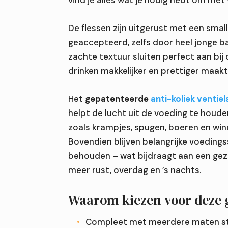
vind je alles wat je nodig hebt om met
De flessen zijn uitgerust met een sma
geaccepteerd, zelfs door heel jonge b
zachte textuur sluiten perfect aan bij 
drinken makkelijker en prettiger maakt
Het
gepatenteerde
anti-koliek venti
helpt de lucht uit de voeding te houde
zoals krampjes, spugen, boeren en win
Bovendien blijven belangrijke voeding
behouden – wat bijdraagt aan een gez
meer rust, overdag en ’s nachts.
Waarom kiezen voor deze g
Compleet met meerdere maten st