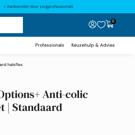
Aanbevolen door zorgprofessionals
N
0

Professionals
Keuzehulp & Advies
ard halsfles
Options+ Anti-colic
et | Standaard