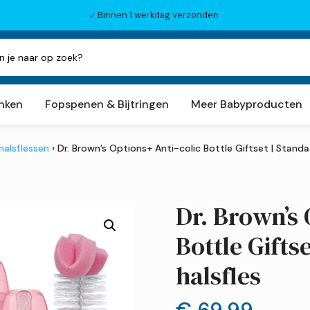
Binnen 1 werkdag verzonden
N
inken
Fopspenen & Bijtringen
Meer Babyproducten
halsflessen
› Dr. Brown’s Options+ Anti-colic Bottle Giftset | Standa
Dr. Brown’s 
Bottle Gifts
halsfles