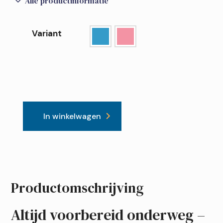
3
Alle productinformatie
Variant
In winkelwagen
Dr.
Brown's
Melkpoeder
dispenser
aantal
Productomschrijving
Altijd voorbereid onderweg –