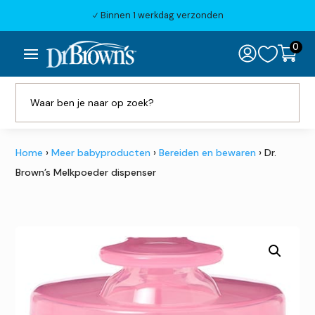
Binnen 1 werkdag verzonden
N
0

Home
›
Meer babyproducten
›
Bereiden en bewaren
› Dr.
Brown’s Melkpoeder dispenser