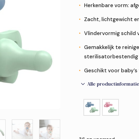
Herkenbare vorm: afg
Zacht, lichtgewicht en
 of fles?
Vlindervormig schild
 en rietjesbeker?
den van mijn baby?
 brede halsfles?
Gemakkelijk te reinig
jes?
te steriliseren?
tvoeding?
sterilisatorbestendig
borst én fles?
Geschikt voor baby’s
3
Alle productinformati