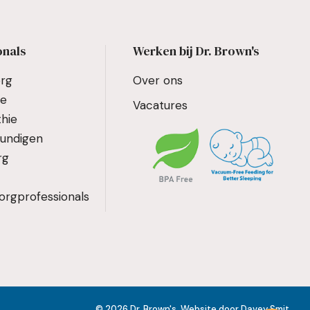
onals
Werken bij Dr. Brown's
org
Over ons
ie
Vacatures
hie
kundigen
rg
orgprofessionals
© 2026 Dr. Brown's.
Website
door
Davey Smit