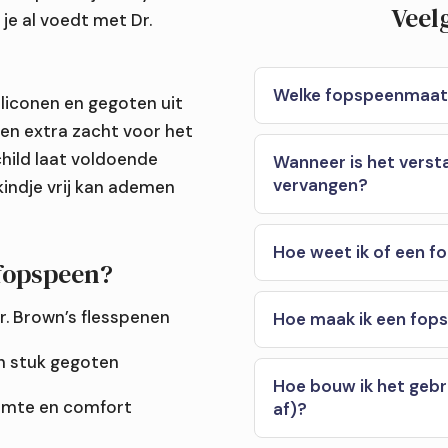
Veel
je al voedt met Dr.
Welke fopspeenmaat p
liconen en gegoten uit
l en extra zacht voor het
child laat voldoende
Wanneer is het verst
vervangen?
kindje vrij kan ademen
by?
vangen?
Hoe weet ik of een f
fopspeen?
 tandjes?
. Brown’s flesspenen
Hoe maak ik een fops
én stuk gegoten
Hoe bouw ik het gebru
uimte en comfort
af)?