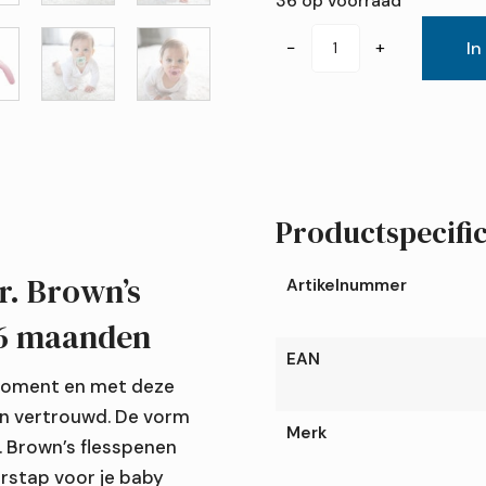
36 op voorraad
Dr.
−
+
In
Brown's
HappyPaci
siliconen
fopspeen
0-
6
Productspecific
maanden
aantal
r. Brown’s
Artikelnummer
–6 maanden
EAN
 moment en met deze
en vertrouwd. De vorm
Merk
r. Brown’s flesspenen
rstap voor je baby