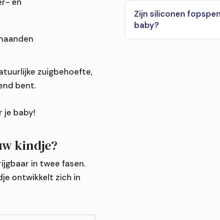
er- en
Zijn siliconen fopspen
baby?
 maanden
atuurlijke zuigbehoefte,
end bent.
 je baby!
uw kindje?
ijgbaar in twee fasen.
ndje ontwikkelt zich in