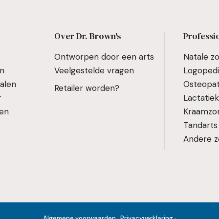
Over Dr. Brown's
Professi
Ontworpen door een arts
Natale z
en
Veelgestelde vragen
Logoped
alen
Osteopat
Retailer worden?
r
Lactatie
den
Kraamzo
Tandarts
Andere z
Algemene voorwaarden
·
Privacyverklaring
·