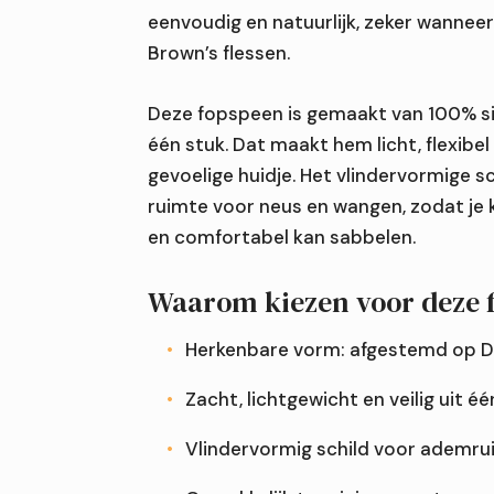
eenvoudig en natuurlijk, zeker wanneer 
Brown’s flessen.
Deze fopspeen is gemaakt van 100% si
één stuk. Dat maakt hem licht, flexibe
gevoelige huidje. Het vlindervormige s
ruimte voor neus en wangen, zodat je 
Welke fopspeenmaat past bij de leeftijd van mijn ba
en comfortabel kan sabbelen.
Wanneer is het verstandig om een fopspeen te ver
Waarom kiezen voor deze 
Hoe helpen bijtringen bij ongemak van doorkomende
Herkenbare vorm: afgestemd op Dr
Zacht, lichtgewicht en veilig uit é
Vlindervormig schild voor ademr