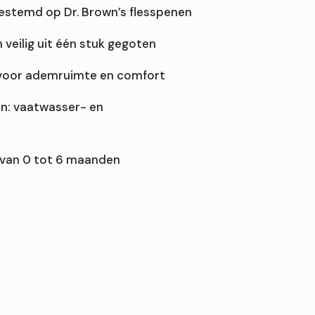
estemd op Dr. Brown’s flesspenen
 veilig uit één stuk gegoten
 voor ademruimte en comfort
en: vaatwasser- en
 van 0 tot 6 maanden
e