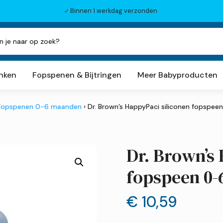
Binnen 1 werkdag verzonden
N
inken
Fopspenen & Bijtringen
Meer Babyproducten
Fopspenen 0-6 maanden
› Dr. Brown’s HappyPaci siliconen fopspe
Dr. Brown’s 
fopspeen 0
€
10,59