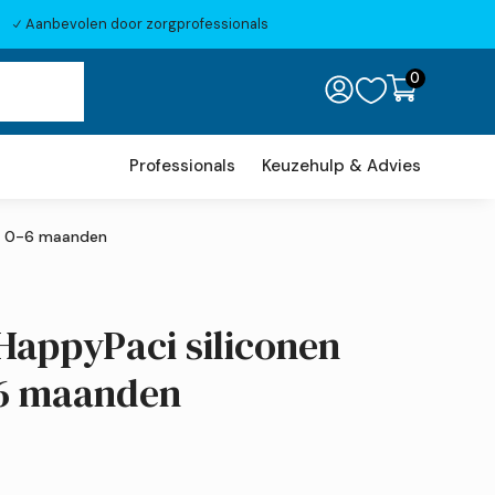
Aanbevolen door zorgprofessionals
N
0

Professionals
Keuzehulp & Advies
en 0-6 maanden
HappyPaci siliconen
-6 maanden