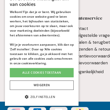
van cookies
Welkom! Fijn dat je er bent. Wij gebruiken
cookies om onze website goed te laten
Keuzehulp & Advies
Klantenservice
werken, het bijhouden van statistieken,
om jouw voorkeuren op te slaan, maar ook
Keuzehulp flessen
Contact
voor marketing doeleinden (bijvoorbeeld
Keuzehulp drinkbekers
Veelgestelde vrag
het afstemmen van advertenties).
Fles- en borstvoeding
Betalen & terugbet
Wil je je voorkeuren aanpassen, klik dan op
combineren
Verzenden & retou
‘Zelf instellen’. Door op ‘Alle cookies
toestaan te klikken, ga je akkoord met het
Reflux, scheten en buikpijn
Garantievoorwaar
gebruik van alle cookies zoals omschreven
Handleidingen
Actievoorwaarden
in onze
cookieverklaring
.
Veelgestelde vragen
Toegankelijkheid
ALLE COOKIES TOESTAAN
WEIGEREN
ZELF INSTELLEN