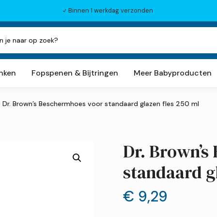
Binnen 1 werkdag verzonden
N
inken
Fopspenen & Bijtringen
Meer Babyproducten
› Dr. Brown’s Beschermhoes voor standaard glazen fles 250 ml
Dr. Brown’s
standaard gl
€
9,29