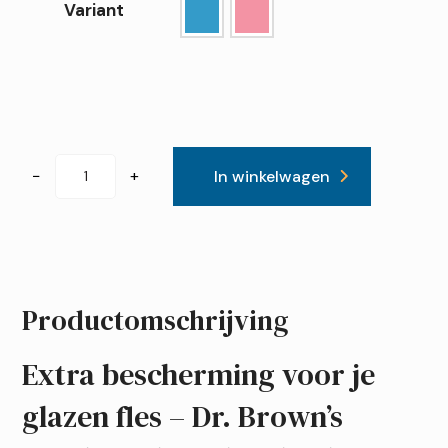
Variant
Dr.
−
+
In winkelwagen
Brown's
Beschermhoes
voor
brede
glazen
Productomschrijving
fles
150
Extra bescherming voor je
ml
glazen fles – Dr. Brown’s
aantal