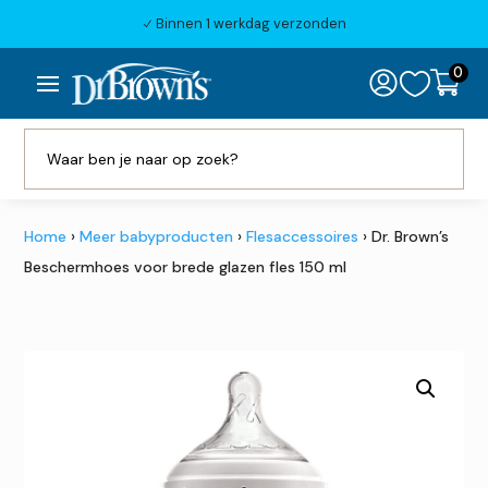
Binnen 1 werkdag verzonden
N
0

Home
›
Meer babyproducten
›
Flesaccessoires
› Dr. Brown’s
Beschermhoes voor brede glazen fles 150 ml