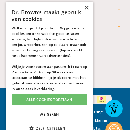
×
Professionals
Dr. Brown’s maakt gebruik
van cookies
Werken bij Dr. Brown's
Welkom! Fijn dat je er bent. Wij gebruiken
cookies om onze website goed te laten
werken, het bijhouden van statistieken,
om jouw voorkeuren op te slaan, maar ook
voor marketing doeleinden (bijvoorbeeld
het afstemmen van advertenties).
Wil je je voorkeuren aanpassen, klik dan op
‘Zelf instellen’. Door op ‘Alle cookies
toestaan te klikken, ga je akkoord met het
gebruik van alle cookies zoals omschreven
in onze
cookieverklaring
.
ALLE COOKIES TOESTAAN
Algemene voorwaarden
·
Privacyverklaring
·
WEIGEREN
Toegankelijkheidsverklaring
·
Cookieverklaring
ZELF INSTELLEN
Alle genoemde prijzen zijn inclusief btw.