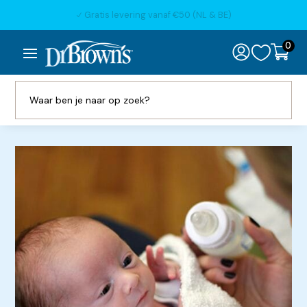
Binnen 1 werkdag verzonden
N
0
