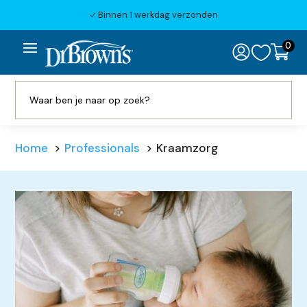
Binnen 1 werkdag verzonden
N
0

Home
Professionals
Kraamzorg