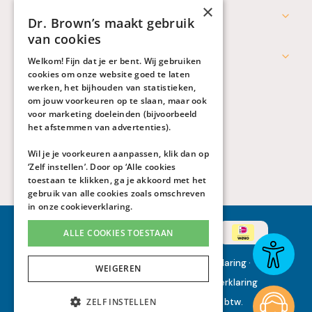
×
Professionals
Dr. Brown’s maakt gebruik
van cookies
Werken bij Dr. Brown's
Welkom! Fijn dat je er bent. Wij gebruiken
cookies om onze website goed te laten
werken, het bijhouden van statistieken,
om jouw voorkeuren op te slaan, maar ook
voor marketing doeleinden (bijvoorbeeld
het afstemmen van advertenties).
Wil je je voorkeuren aanpassen, klik dan op
‘Zelf instellen’. Door op ‘Alle cookies
toestaan te klikken, ga je akkoord met het
gebruik van alle cookies zoals omschreven
in onze
cookieverklaring
.
ALLE COOKIES TOESTAAN
Algemene voorwaarden
·
Privacyverklaring
·
WEIGEREN
Toegankelijkheidsverklaring
·
Cookieverklaring
ZELF INSTELLEN
Alle genoemde prijzen zijn inclusief btw.